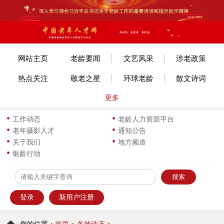
网站主页
老龄要闻
文艺风采
涉老政策
热点关注
敬老之星
环球老龄
散文诗词
更多
文体赛事
艺考培训
旅游旅居
老年美术
各地动态
长寿风采
小说传记
图片新闻
工作动态
老龄人力资源平台
老年摄影人才
通知公告
生活新知
华龄书架
服饰服装
优企名品
关于我们
地方频道
银龄行动
为老服务
离退之家
健康科普
信息员天地
登录
新用户注册