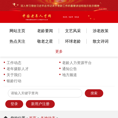
网站主页
老龄要闻
文艺风采
涉老政策
热点关注
敬老之星
环球老龄
散文诗词
更多
文体赛事
艺考培训
旅游旅居
老年美术
各地动态
长寿风采
小说传记
图片新闻
工作动态
老龄人力资源平台
老年摄影人才
通知公告
生活新知
华龄书架
服饰服装
优企名品
关于我们
地方频道
银龄行动
为老服务
离退之家
健康科普
信息员天地
登录
新用户注册