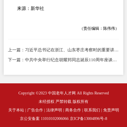
来源：新华社
（责任编辑：陈伟伟）
上一篇：
习近平总书记在浙江、山东枣庄考察时的重要讲话激励广大干部群众坚定信心团结奋斗
下一篇：
中共中央举行纪念胡耀邦同志诞辰110周年座谈会 习近平发表重要讲话
Copyright ©2023 中国老年人才网 All Rights Reserved
未经授权 严禁转载 版权所有
关于本站
|
广告合作
|
法律声明
|
商务合作
|
联系我们
|
免责声明
京公安备案 11010102006066
京ICP备13004896号-8