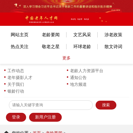
网站主页
老龄要闻
文艺风采
涉老政策
热点关注
敬老之星
环球老龄
散文诗词
更多
文体赛事
艺考培训
旅游旅居
老年美术
各地动态
长寿风采
小说传记
图片新闻
工作动态
老龄人力资源平台
老年摄影人才
通知公告
生活新知
华龄书架
服饰服装
优企名品
关于我们
地方频道
银龄行动
为老服务
离退之家
健康科普
信息员天地
登录
新用户注册