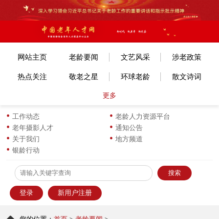
网站主页
老龄要闻
文艺风采
涉老政策
热点关注
敬老之星
环球老龄
散文诗词
更多
文体赛事
艺考培训
旅游旅居
老年美术
各地动态
长寿风采
小说传记
图片新闻
工作动态
老龄人力资源平台
老年摄影人才
通知公告
生活新知
华龄书架
服饰服装
优企名品
关于我们
地方频道
银龄行动
为老服务
离退之家
健康科普
信息员天地
登录
新用户注册