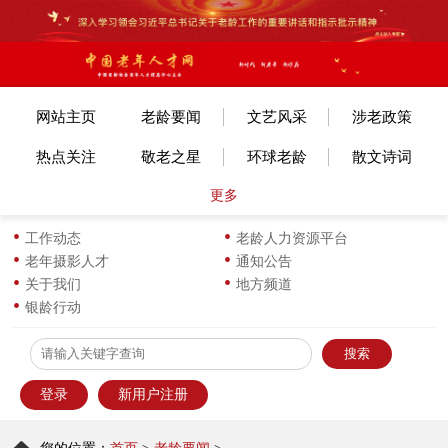
网站主页
老龄要闻
文艺风采
涉老政策
热点关注
敬老之星
环球老龄
散文诗词
更多
文体赛事
艺考培训
旅游旅居
老年美术
各地动态
长寿风采
小说传记
图片新闻
工作动态
老龄人力资源平台
老年摄影人才
通知公告
生活新知
华龄书架
服饰服装
优企名品
关于我们
地方频道
银龄行动
为老服务
离退之家
健康科普
信息员天地
登录
新用户注册