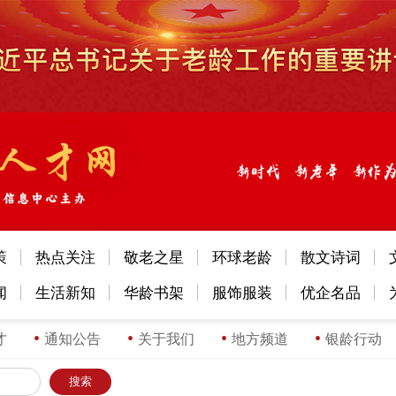
策
热点关注
敬老之星
环球老龄
散文诗词
闻
生活新知
华龄书架
服饰服装
优企名品
才
通知公告
关于我们
地方频道
银龄行动