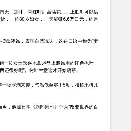
从南天、莲叶、青红叶到菖蒲花……上胜町可以供
货，一位80岁妇女，一天能赚6.6万日元，约是
摆盘装饰，表现自然况味，这在日语中称为“妻
到一位女士欢喜地拿起盘上装饰用的红色枫叶，
西还很好呢”。树叶生意这才开始萌芽。
年一场寒潮来袭，气温低至零下5度，柑橘果树几
今，他被日本《新闻周刊》评为“改变世界的百