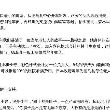
最小的町落。从德岛县中心开车出发，路旁的商店渐渐消失，
峦划过车窗，吉野川的支流绕山脚淙淙淌过。抬头望去，森林里
条。
向我们讲述了一位当地老妇人的故事——脑梗之后，她身体的左
，于是主动找上了横石。加入彩色株式会社的树叶生意后，这位
字相当于德岛县一般工薪阶层的年收入。
和长寿。彩色株式会社另一位负责人、54岁的野野山聪向我
，可以报销90%的医院看病费用。日本政府每年为德岛县每位老人
解与支持。
眼，很是生气，“树上都是叶子，一点价值都没有。掉到地上的
拿他当笑话，“你脑子是不是有毛病？东京、大阪有的是漂亮的叶子