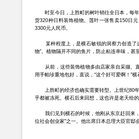
时至今日，上胜町的树叶销往全日本，每年销售
货320种日料装饰植物。莲叶一张售卖150日
3300元人民币。
某种程度上，是横石敏锐的洞察力创造了这门
物”。植物隔开不同的鱼片，防止粘连串味，甚
从前，这些装饰植物多由店家亲自采撷。直到
用手帕珍重地包好，直说，“这个好可爱啊！”
上胜町的经济也确实需要转型。上世纪80年代
乎都被冻死。横石后来回想，这也许是老天给的
我们见到横石的时候，他刚从东京赶回来，才
位社会创业家”之一。他出席日本总理大臣官邸