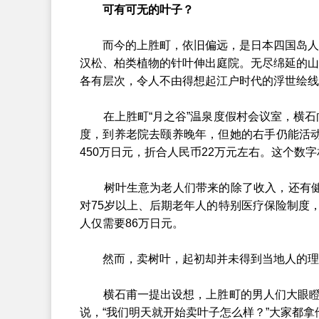
可有可无的叶子？
而今的上胜町，依旧偏远，是日本四国岛人口
汉松、柏类植物的针叶伸出庭院。无尽绵延的山
各有层次，令人不由得想起江户时代的浮世绘线
在上胜町“月之谷”温泉度假村会议室，横石
度，到养老院去颐养晚年，但她的右手仍能活动
450万日元，折合人民币22万元左右。这个数
树叶生意为老人们带来的除了收入，还有健康
对75岁以上、后期老年人的特别医疗保险制度
人仅需要86万日元。
然而，卖树叶，起初却并未得到当地人的理
横石甫一提出设想，上胜町的男人们大眼瞪小
说，“我们明天就开始卖叶子怎么样？”大家都