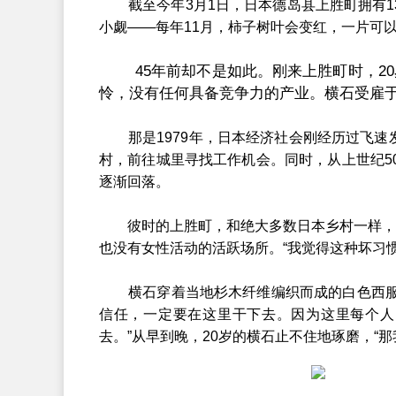
截至今年3月1日，日本德岛县上胜町拥有137
小觑——每年11月，柿子树叶会变红，一片可以
45年前却不是如此。刚来上胜町时，20
怜，没有任何具备竞争力的产业。横石受雇于
那是1979年，日本经济社会刚经历过飞速发展
村，前往城里寻找工作机会。同时，从上世纪5
逐渐回落。
彼时的上胜町，和绝大多数日本乡村一样，陈
也没有女性活动的活跃场所。“我觉得这种坏习惯
横石穿着当地杉木纤维编织而成的白色西服，
信任，一定要在这里干下去。因为这里每个人
去。”从早到晚，20岁的横石止不住地琢磨，“