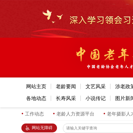
网站主页
老龄要闻
文艺风采
涉老政
各地动态
长寿风采
小说传记
图片新
工作动态
老龄人力资源平台
老年摄影人
网站无障碍