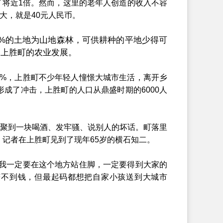
高了将近1倍。然而，这里的老年人创造的收入不容
大，就是40元人民币。
%的土地为山地森林，可供耕种的平地少得可
导上胜町的农业发展。
长9%，上胜町不少年轻人憧憬大城市生活，离开乡
成了冲击，上胜町的人口从鼎盛时期的6000人
聚到一块喝酒、发牢骚、说别人的坏话。町落里
》记者在上胜町见到了现年65岁的横石知二。
我一定要在这个地方站住脚，一定要得到大家的
赚不到钱，但最起码都想把自家小孩送到大城市