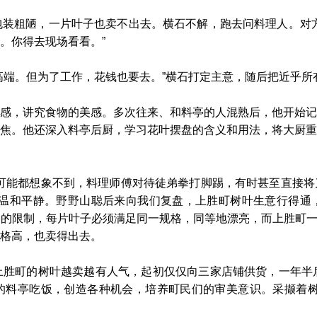
粗陋，一片叶子也卖不出去。横石不解，跑去问料理人。对方
。你得去现场看看。”
端。但为了工作，花钱也要去。”横石打定主意，随后把近乎所
，讲究食物的美感。多次往来、和料亭的人混熟后，他开始记
焦。他还深入料亭后厨，学习花叶摆盘的含义和用法，将大厨重
能都想象不到，料理师傅对待徒弟拳打脚踢，有时甚至直接将
然温和平静。野野山聪后来向我们复盘，上胜町树叶生意行得通
的限制，每片叶子必须满足同一规格，同等地漂亮，而上胜町一年
格高，也卖得出去。
町的树叶越卖越有人气，起初仅仅向三家店铺供货，一年半后
的料亭吃饭，创造各种机会，培养町民们的审美意识。采撷着树