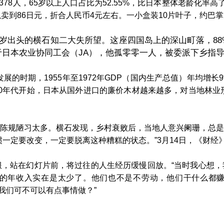
8人，65岁以上人口占比为52.55%，比日本整体老龄化率
卖到86日元，折合人民币4元左右。一小盒装10片叶子，约巴掌
岁出头的横石知二大失所望。这座四国岛上的深山町落，88
日本农业协同工会（JA），他孤零零一人，被委派下乡指
的时期，1955年至1972年GDP（国内生产总值）年均增
0年代开始，日本从国外进口的廉价木材越来越多，对当地林业形
规陋习太多。横石发现，乡村衰败后，当地人意兴阑珊，总是
一定要改变，一定要脱离这种糟糕的状态。”3月14日，《财经
站在幻灯片前，将过往的人生经历缓慢回放。“当时我心想，
的年收入实在是太少了。他们也不是不劳动，他们干什么都
那我们可不可以有点事情做？”