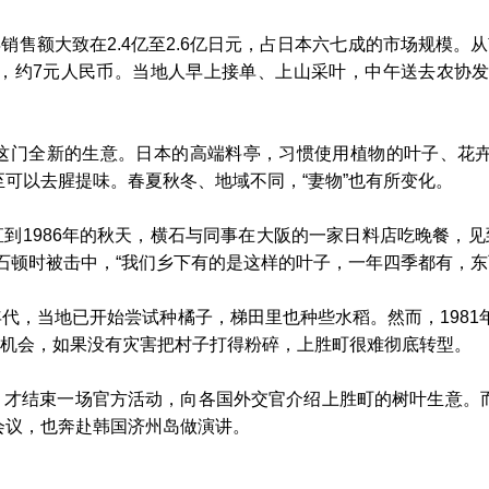
额大致在2.4亿至2.6亿日元，占日本六七成的市场规模。
元，约7元人民币。当地人早上接单、上山采叶，中午送去农协发
全新的生意。日本的高端料亭，习惯使用植物的叶子、花卉
至可以去腥提味。春夏秋冬、地域不同，“妻物”也有所变化。
1986年的秋天，横石与同事在大阪的一家日料店吃晚餐，见
横石顿时被击中，“我们乡下有的是这样的叶子，一年四季都有，东
，当地已开始尝试种橘子，梯田里也种些水稻。然而，1981
机会，如果没有灾害把村子打得粉碎，上胜町很难彻底转型。
结束一场官方活动，向各国外交官介绍上胜町的树叶生意。而
会议，也奔赴韩国济州岛做演讲。