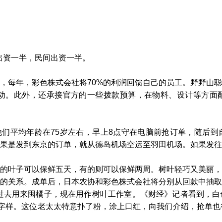
出资一半，民间出资一半。
每年，彩色株式会社将70%的利润回馈自己的员工。野野山聪
活动。此外，还承接官方的一些拨款预算，在物料、设计等方面
们平均年龄在75岁左右，早上8点守在电脑前抢订单，随后到
果是发到东京的订单，就从德岛机场空运至羽田机场。如果发往
叶子可以保鲜五天，有的则可以保鲜两周。树叶轻巧又美丽，
的关系。成单后，日本农协和彩色株式会社将分别从回款中抽取2
，过去用来囤橘子，现在用作树叶工作室。《财经》记者看到，
”字样。这位老太太特意扑了粉，涂上口红，向我们介绍，抢单也