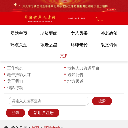
网站主页
老龄要闻
文艺风采
涉老政策
热点关注
敬老之星
环球老龄
散文诗词
更多
文体赛事
艺考培训
旅游旅居
老年美术
各地动态
长寿风采
小说传记
图片新闻
工作动态
老龄人力资源平台
老年摄影人才
通知公告
生活新知
华龄书架
服饰服装
优企名品
关于我们
地方频道
银龄行动
为老服务
离退之家
健康科普
信息员天地
登录
新用户注册