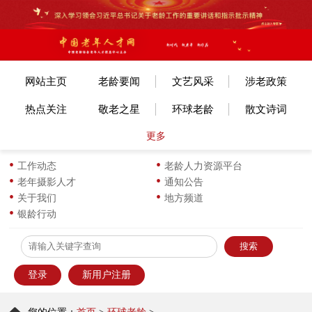
网站主页
老龄要闻
文艺风采
涉老政策
热点关注
敬老之星
环球老龄
散文诗词
更多
文体赛事
艺考培训
旅游旅居
老年美术
各地动态
长寿风采
小说传记
图片新闻
工作动态
老龄人力资源平台
老年摄影人才
通知公告
生活新知
华龄书架
服饰服装
优企名品
关于我们
地方频道
银龄行动
为老服务
离退之家
健康科普
信息员天地
登录
新用户注册