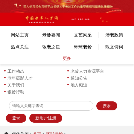
网站主页
老龄要闻
文艺风采
涉老政策
热点关注
敬老之星
环球老龄
散文诗词
更多
文体赛事
艺考培训
旅游旅居
老年美术
各地动态
长寿风采
小说传记
图片新闻
工作动态
老龄人力资源平台
老年摄影人才
通知公告
生活新知
华龄书架
服饰服装
优企名品
关于我们
地方频道
银龄行动
为老服务
离退之家
健康科普
信息员天地
登录
新用户注册