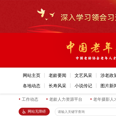
网站主页
老龄要闻
文艺风采
涉老政
各地动态
长寿风采
小说传记
图片新
工作动态
老龄人力资源平台
老年摄影人
网站无障碍