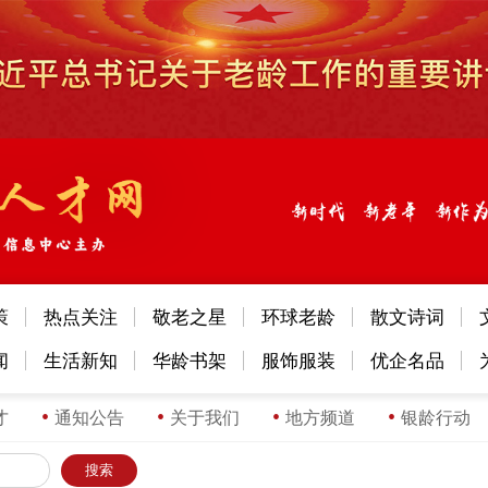
策
热点关注
敬老之星
环球老龄
散文诗词
闻
生活新知
华龄书架
服饰服装
优企名品
才
通知公告
关于我们
地方频道
银龄行动