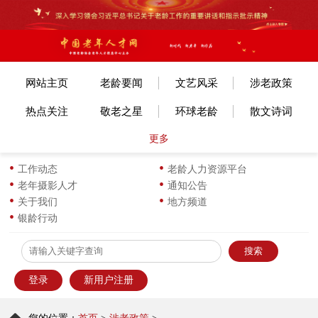
网站主页
老龄要闻
文艺风采
涉老政策
热点关注
敬老之星
环球老龄
散文诗词
更多
文体赛事
艺考培训
旅游旅居
老年美术
各地动态
长寿风采
小说传记
图片新闻
工作动态
老龄人力资源平台
老年摄影人才
通知公告
生活新知
华龄书架
服饰服装
优企名品
关于我们
地方频道
银龄行动
为老服务
离退之家
健康科普
信息员天地
登录
新用户注册