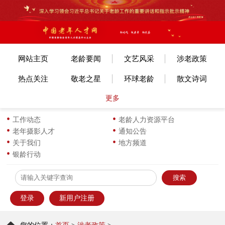
网站主页
老龄要闻
文艺风采
涉老政策
热点关注
敬老之星
环球老龄
散文诗词
更多
文体赛事
艺考培训
旅游旅居
老年美术
各地动态
长寿风采
小说传记
图片新闻
工作动态
老龄人力资源平台
老年摄影人才
通知公告
生活新知
华龄书架
服饰服装
优企名品
关于我们
地方频道
银龄行动
为老服务
离退之家
健康科普
信息员天地
登录
新用户注册