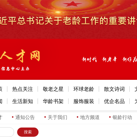
策
热点关注
敬老之星
环球老龄
散文诗词
闻
生活新知
华龄书架
服饰服装
优企名品
才
通知公告
关于我们
地方频道
银龄行动