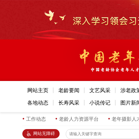
网站主页
老龄要闻
文艺风采
涉老政
各地动态
长寿风采
小说传记
图片新
工作动态
老龄人力资源平台
老年摄影人
网站无障碍