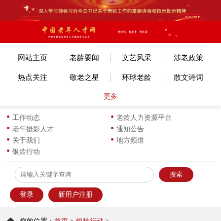
网站主页
老龄要闻
文艺风采
涉老政策
热点关注
敬老之星
环球老龄
散文诗词
更多
文体赛事
艺考培训
旅游旅居
老年美术
各地动态
长寿风采
小说传记
图片新闻
工作动态
老龄人力资源平台
老年摄影人才
通知公告
生活新知
华龄书架
服饰服装
优企名品
关于我们
地方频道
银龄行动
为老服务
离退之家
健康科普
信息员天地
登录
新用户注册