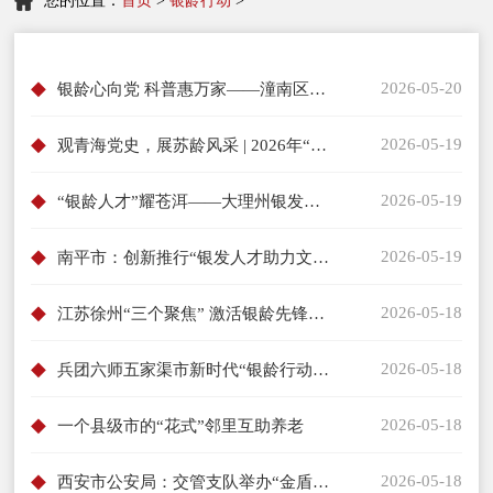
您的位置：
首页
>
银龄行动
>
2026-05-20
银龄心向党 科普惠万家——潼南区老科协2026银龄行动进塘坝纪实
2026-05-19
观青海党史，展苏龄风采 | 2026年“苏青银龄行动”志愿者赴青海党史教育展馆参观学习
2026-05-19
“银龄人才”耀苍洱——大理州银发人才队伍赋能高质量发展
2026-05-19
南平市：创新推行“银发人才助力文化特派员帮帮团”模式 为乡村文化振兴注入“银发新动能”
2026-05-18
江苏徐州“三个聚焦” 激活银龄先锋志愿服务新动能
2026-05-18
兵团六师五家渠市新时代“银龄行动”志愿服务启动
2026-05-18
一个县级市的“花式”邻里互助养老
2026-05-18
西安市公安局：交管支队举办“金盾银晖”志愿服务暨“师带徒”结对帮带仪式