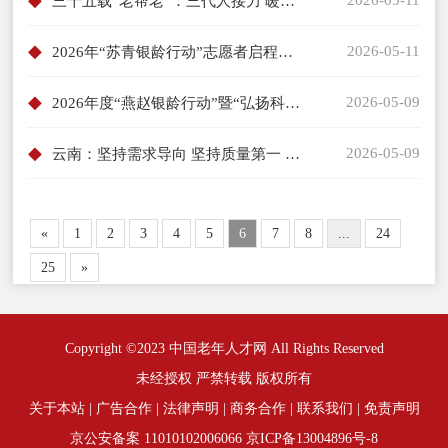
三十五载“老帮老”：三代人接力 暖了一个社区
2026-05-11
2026年“苏青银龄行动”志愿者启程奔赴青海
2026-05-09
2026年度“燕赵银龄行动”暨“弘扬科学家精神宣讲活动”正式启动
2026-05-09
云南：坚持需求导向 坚持质量第一 扎实实施“银龄人才万人计划”
«
1
2
3
4
5
6
7
8
...
24
25
»
Copyright ©2023 中国老年人才网 All Rights Reserved
未经授权 严禁转载 版权所有
关于本站
|
广告合作
|
法律声明
|
商务合作
|
联系我们
|
免责声明
京公安备案 11010102006066
京ICP备13004896号-8