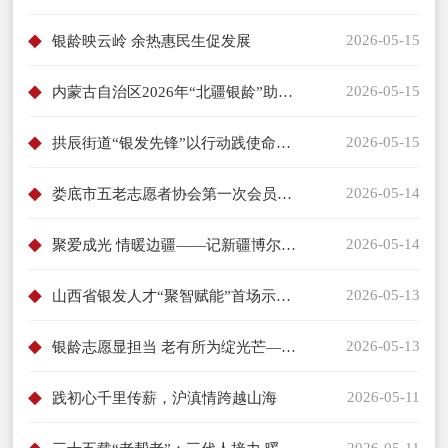
2026-05-15
银龄映云岭 余热惠民生促发展
2026-05-15
内蒙古自治区2026年“北疆银龄”助力乡村振兴行志愿援助服务活动在西乌珠穆沁旗启动
2026-05-15
拱辰街道“银发先锋”以行动践使命，助力基层发展提质增效
2026-05-14
娄底市五老志愿者协会第一次会员大会召开：凝聚“银发力量” 助力“近悦远来”老年友好娄底建设
2026-05-14
聚爱成光 情暖边疆——记新疆博尔塔拉蒙古自治州温泉县“戍边妈妈情”志愿者服务队
2026-05-13
山西省银发人才“聚智赋能”首场示范活动在太原举行
2026-05-13
银龄志愿显担当 老有所为绽光芒——致敬老同志志愿者
2026-05-11
践初心千里传薪，沪滇情跨越山海
2026-05-11