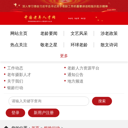
网站主页
老龄要闻
文艺风采
涉老政策
热点关注
敬老之星
环球老龄
散文诗词
更多
文体赛事
艺考培训
旅游旅居
老年美术
各地动态
长寿风采
小说传记
图片新闻
工作动态
老龄人力资源平台
老年摄影人才
通知公告
生活新知
华龄书架
服饰服装
优企名品
关于我们
地方频道
银龄行动
为老服务
离退之家
健康科普
信息员天地
登录
新用户注册