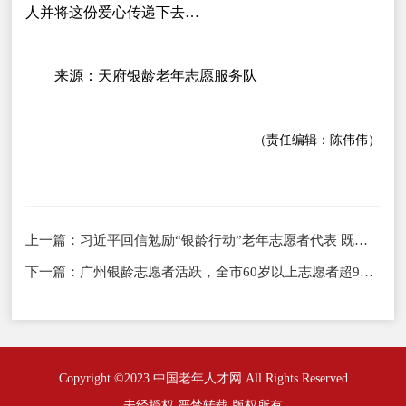
人并将这份爱心传递下去…
来源：天府银龄老年志愿服务队
（责任编辑：陈伟伟）
上一篇：
习近平回信勉励“银龄行动”老年志愿者代表 既要老有所养老有所乐又要老有所为 为推进中国式现代化贡献“银发力量”
下一篇：
广州银龄志愿者活跃，全市60岁以上志愿者超9万人
Copyright ©2023 中国老年人才网 All Rights Reserved
未经授权 严禁转载 版权所有