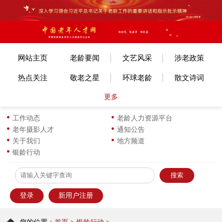
网站主页
老龄要闻
文艺风采
涉老政策
热点关注
敬老之星
环球老龄
散文诗词
更多
文体赛事
艺考培训
旅游旅居
老年美术
各地动态
长寿风采
小说传记
图片新闻
工作动态
老龄人力资源平台
老年摄影人才
通知公告
生活新知
华龄书架
服饰服装
优企名品
关于我们
地方频道
银龄行动
为老服务
离退之家
健康科普
信息员天地
登录
新用户注册