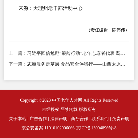
来源：大理州老干部活动中心
（责任编辑：陈伟伟）
上一篇：
习近平回信勉励“银龄行动”老年志愿者代表 既要老有所养老有所乐又要老有所为 为推进中国式现代化贡献“银发力量”
下一篇：
志愿服务走基层 食品安全伴我行——山西太原市组织开展主题宣讲活动
Copyright ©2023 中国老年人才网 All Rights Reserved
未经授权 严禁转载 版权所有
关于本站
|
广告合作
|
法律声明
|
商务合作
|
联系我们
|
免责声明
京公安备案 11010102006066
京ICP备13004896号-8