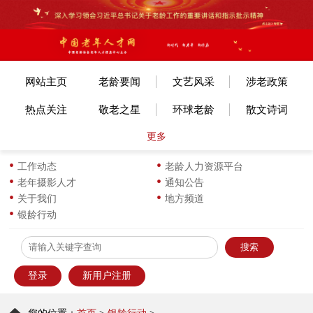
网站主页
老龄要闻
文艺风采
涉老政策
热点关注
敬老之星
环球老龄
散文诗词
更多
文体赛事
艺考培训
旅游旅居
老年美术
各地动态
长寿风采
小说传记
图片新闻
工作动态
老龄人力资源平台
老年摄影人才
通知公告
生活新知
华龄书架
服饰服装
优企名品
关于我们
地方频道
银龄行动
为老服务
离退之家
健康科普
信息员天地
登录
新用户注册