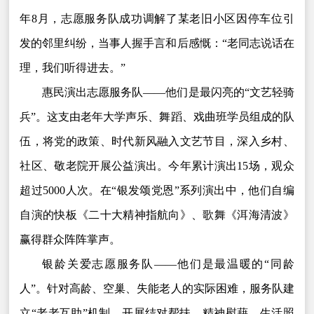
年8月，志愿服务队成功调解了某老旧小区因停车位引
发的邻里纠纷，当事人握手言和后感慨：“老同志说话在
理，我们听得进去。”
惠民演出志愿服务队——他们是最闪亮的“文艺轻骑
兵”。这支由老年大学声乐、舞蹈、戏曲班学员组成的队
伍，将党的政策、时代新风融入文艺节目，深入乡村、
社区、敬老院开展公益演出。今年累计演出15场，观众
超过5000人次。在“银发颂党恩”系列演出中，他们自编
自演的快板《二十大精神指航向》、歌舞《洱海清波》
赢得群众阵阵掌声。
银龄关爱志愿服务队——他们是最温暖的“同龄
人”。针对高龄、空巢、失能老人的实际困难，服务队建
立“老老互助”机制，开展结对帮扶、精神慰藉、生活照